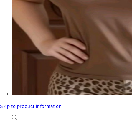
Skip to product information