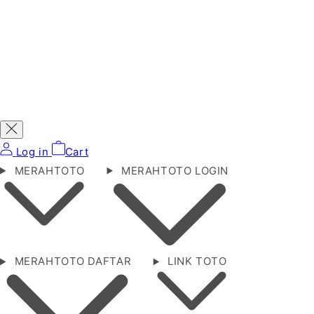
Log in
Cart
MERAHTOTO
MERAHTOTO LOGIN
MERAHTOTO DAFTAR
LINK TOTO