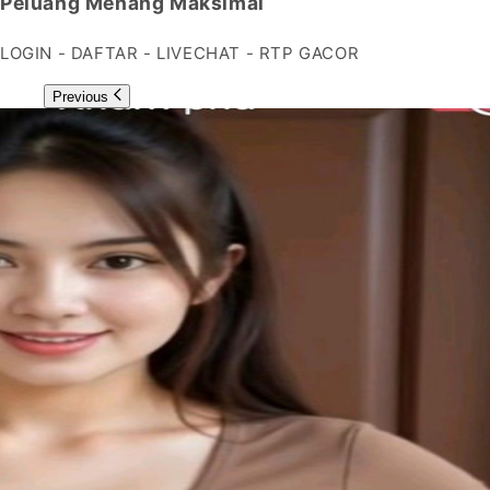
Peluang Menang Maksimal
LOGIN -
DAFTAR -
LIVECHAT -
RTP GACOR
Previous