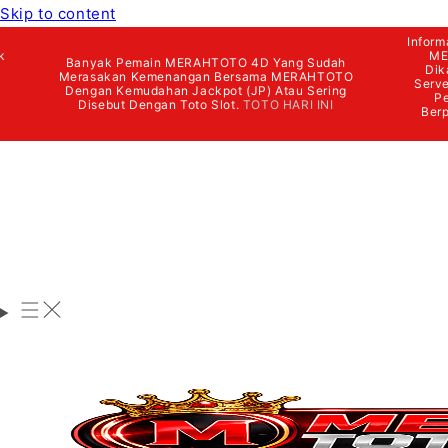
Skip to content
Infor
k
ME
Banyak Pemain MERAHTOTO 4D Yang Sudah
Dik
Merasakan Kemenangan Bersama MERAHTOTO
Serve
Dengan Kemudahan Jackpot (JP) Atau Sering
P
Disebut Dengan Toto Slot.
TOTO HARI INI
Ber