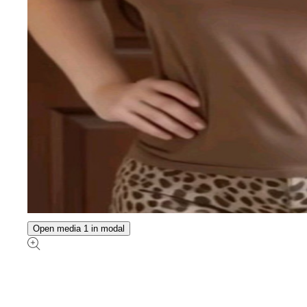
Open media 1 in modal