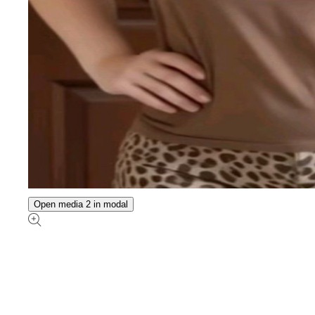
Open media 2 in modal