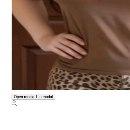
Open media 1 in modal