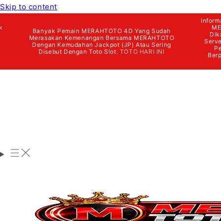
Skip to content
Infor
k
ME
Banyak Pemain MERAHTOTO 4D Yang Sudah
Dik
Merasakan Kemenangan Bersama MERAHTOTO
Serve
Dengan Kemudahan Jackpot (JP) Atau Sering
P
Disebut Dengan Toto Slot.
TOTO HARI INI
Ber