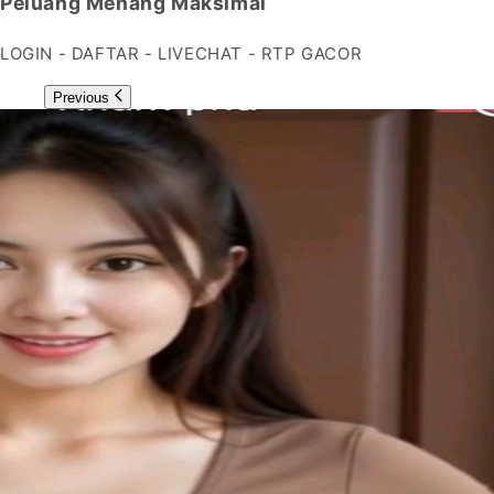
Peluang Menang Maksimal
LOGIN -
DAFTAR -
LIVECHAT -
RTP GACOR
Previous