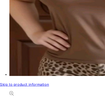
Skip to product information