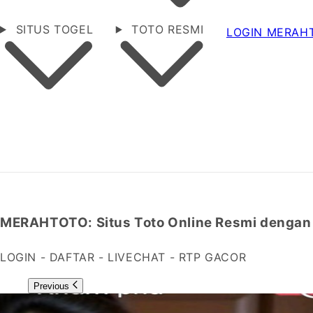
SITUS TOGEL
TOTO RESMI
LOGIN MERAH
MERAHTOTO: Situs Toto Online Resmi dengan
LOGIN -
DAFTAR -
LIVECHAT -
RTP GACOR
Previous