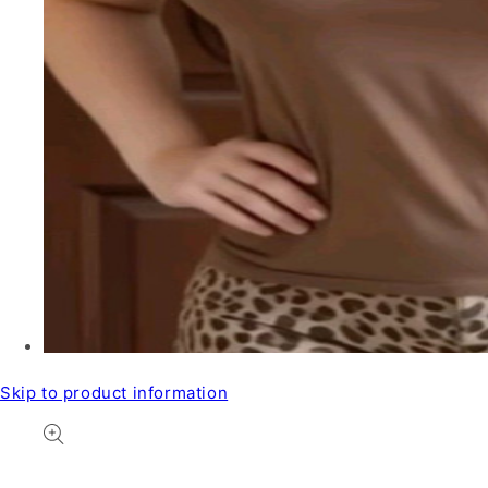
Skip to product information