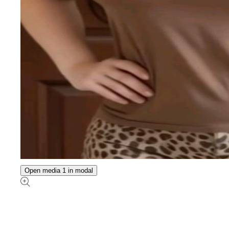
Open media 1 in modal