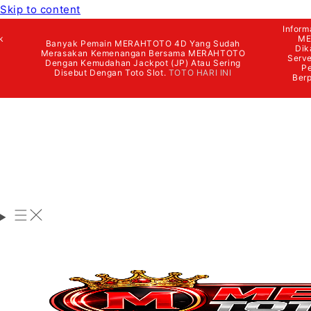
Skip to content
Infor
k
ME
Banyak Pemain MERAHTOTO 4D Yang Sudah
Dik
Merasakan Kemenangan Bersama MERAHTOTO
Serve
Dengan Kemudahan Jackpot (JP) Atau Sering
P
Disebut Dengan Toto Slot.
TOTO HARI INI
Ber